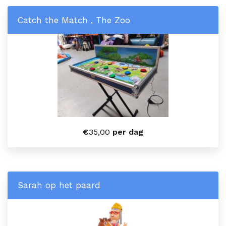
Catch the Match , The Zoo
€
35,00
per dag
Sarah op het paard