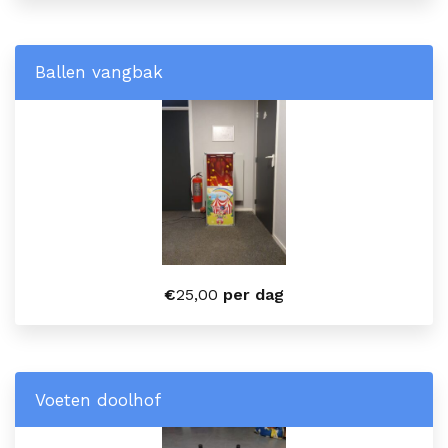
Ballen vangbak
€
25,00
per dag
Voeten doolhof