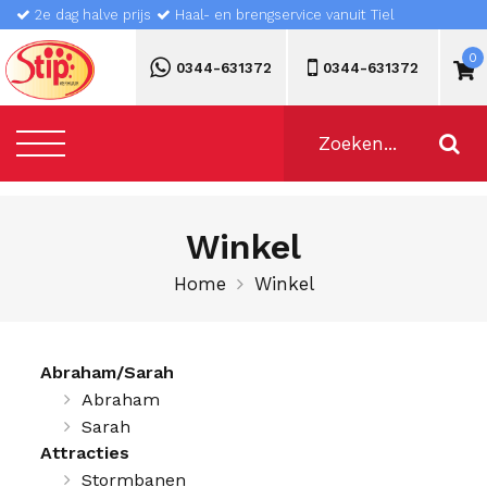
2e dag halve prijs
Haal- en brengservice vanuit Tiel
0
0344-631372
0344-631372
Winkel
Home
Winkel
Abraham/Sarah
Abraham
Sarah
Attracties
Stormbanen