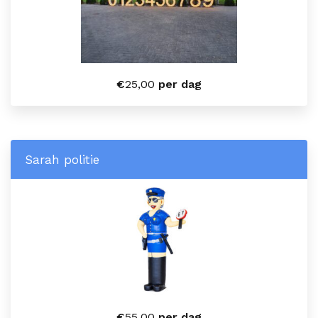
€
25,00
per dag
Sarah politie
€
55,00
per dag