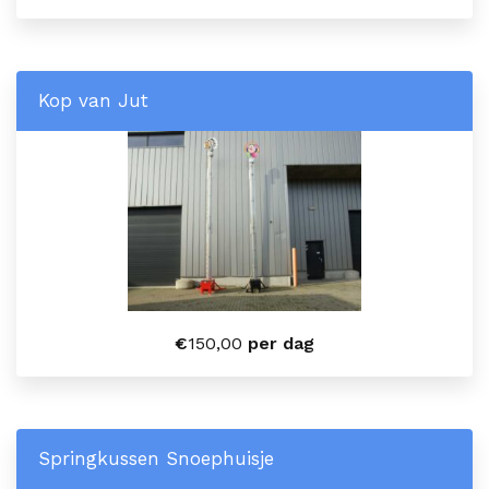
Kop van Jut
€
150,00
per dag
Springkussen Snoephuisje