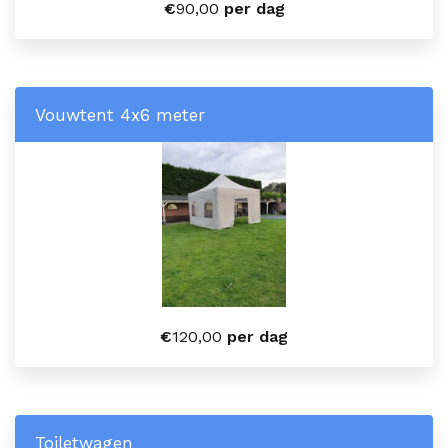
€
90,00
per dag
Vouwtent 4x6 meter
€
120,00
per dag
Toiletwagen