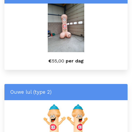
€
55,00
per dag
Ouwe lul (type 2)