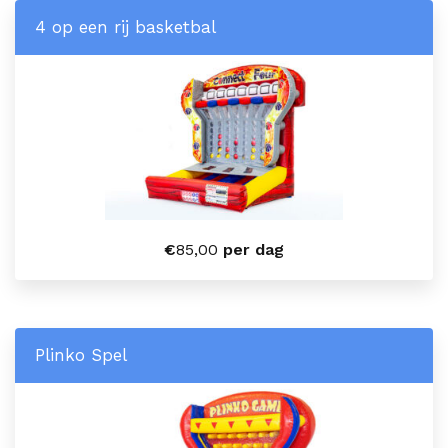
4 op een rij basketbal
€
85,00
per dag
Plinko Spel