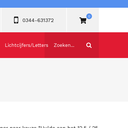
0
0344-631372
Lichtcijfers/Letters
nner naar keuze “Hulde aan het 12,5 / 25