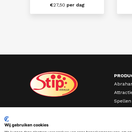
€
27,50
per dag
PRODU
Abraha
Attracti
Spellen
Partyve
Lichtcij
Wij gebruiken cookies