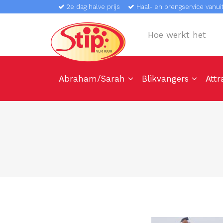
2e dag halve prijs
Haal- en brengservice vanuit
Hoe werkt het
Abraham/Sarah
Blikvangers
Attr