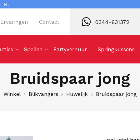
 Tiel
0344-631372
Ervaringen
Contact
acties
Spellen
Partyverhuur
Springkussens
Bruidspaar jong
Winkel
Blikvangers
Huwelijk
Bruidspaar jong
Inclusief ba