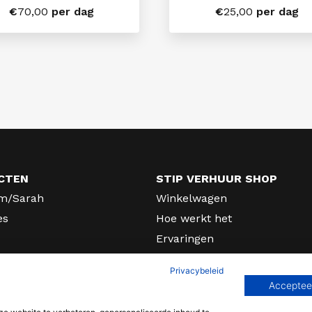
€
70,00
per dag
€
25,00
per dag
CTEN
STIP VERHUUR SHOP
m/Sarah
Winkelwagen
es
Hoe werkt het
Ervaringen
rhuur
Algemene voorwaarden
Privacybeleid
fers en lichtletters
Privacy
Accepteer
Contact