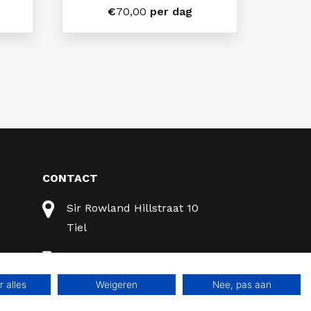
€
70,00
per dag
CONTACT
Sir Rowland Hillstraat 10
Tiel
0344 - 631 372
 alles
Weigeren
Nee, pas aan
0344 - 631 372
Heb je vragen?