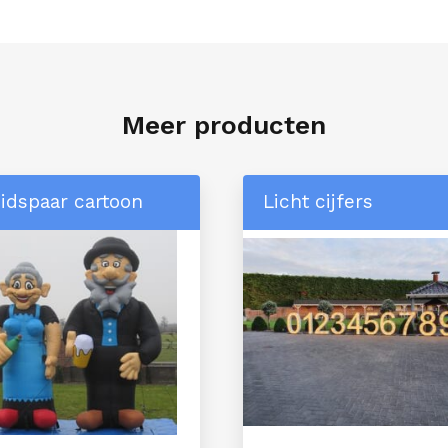
Meer producten
idspaar cartoon
Licht cijfers