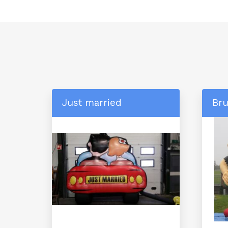
Just married
Bru