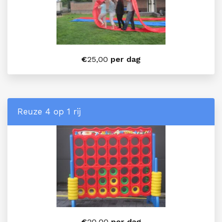
€
25,00
per dag
Reuze 4 op 1 rij
€
20,00
per dag