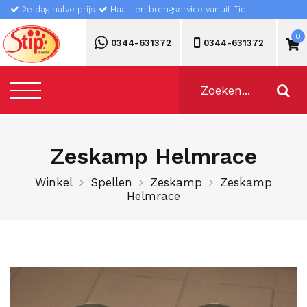
2e dag halve prijs
Haal- en brengservice vanuit Tiel
0
0344-631372
0344-631372
Zeskamp Helmrace
Winkel
Spellen
Zeskamp
Zeskamp
Helmrace