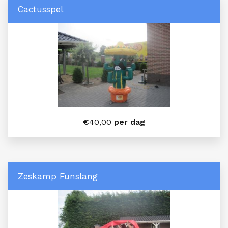
Cactusspel
€
40,00
per dag
Zeskamp Funslang