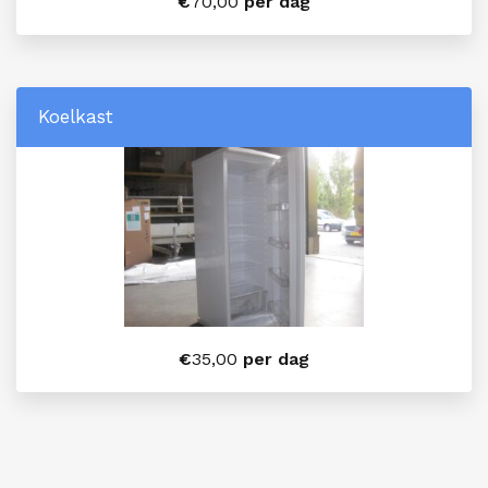
€
70,00
per dag
Koelkast
€
35,00
per dag