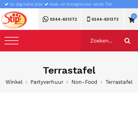
2e dag halve prijs
Haal- en brengservice vanuit Tiel
0
0344-631372
0344-631372
Terrastafel
Winkel
Partyverhuur
Non-Food
Terrastafel