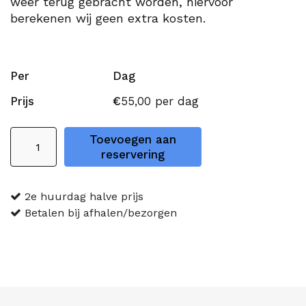
weer terug gebracht worden, hiervoor
berekenen wij geen extra kosten.
Per
Dag
Prijs
€
55,00
per dag
Sarah
Toevoegen aan
scootmobiel
reservering
aantal
2e huurdag halve prijs
Betalen bij afhalen/bezorgen