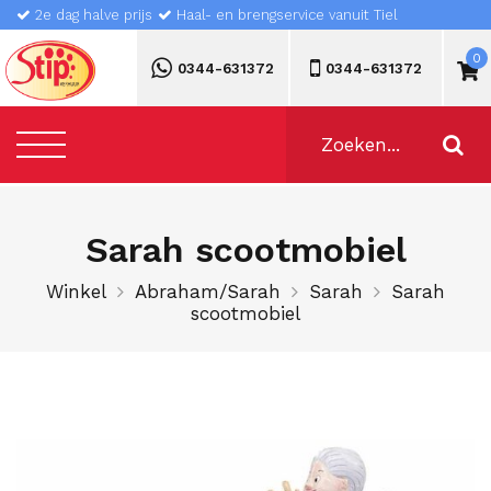
2e dag halve prijs
Haal- en brengservice vanuit Tiel
0
0344-631372
0344-631372
Sarah scootmobiel
Winkel
Abraham/Sarah
Sarah
Sarah
scootmobiel