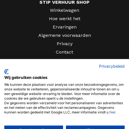
STIP VERHUUR SHOP
Winkelwagen
Hoe werkt het
Ervaringen
Algemene voorwaarden
Privacy
Contact
CONTACT
Privacybeleid
Sir Rowland Hillstraat 10
Wij gebruiken cookies
We kunnen deze plaatsen voor analyse van onze bezoekersgegevens, om
Tiel
onze website te verbeteren, gepersonaliseerde inhoud te tonen en om u
een geweldige website-ervaring te bieden. Voor meer informatie over de
0344 - 631 372
cookies die we gebruiken opent u de instellingen.
De gegevens worden verzameld voor het personaliseren van advertenties
en het meten van de effectiviteit van reclamecampagnes. Gegevens
0344 - 631 372
kunnen worden gedeeld met Google LLC, meer informatie vindt u
hier
.
info@stipverhuur.nl