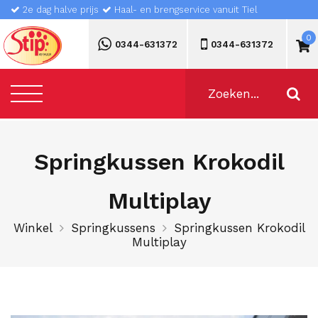
2e dag halve prijs
Haal- en brengservice vanuit Tiel
0
0344-631372
0344-631372
Springkussen Krokodil
Multiplay
Winkel
Springkussens
Springkussen Krokodil
Multiplay