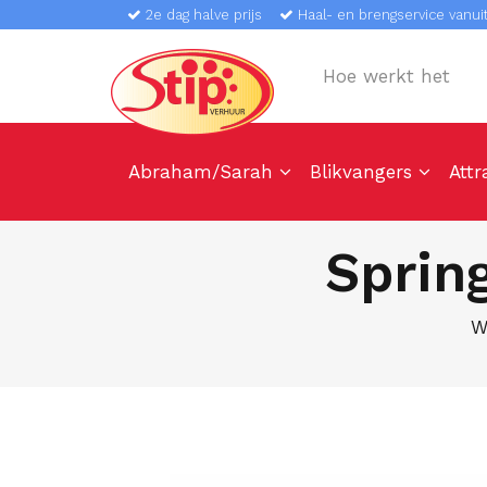
2e dag halve prijs
Haal- en brengservice vanuit
Hoe werkt het
Abraham/Sarah
Blikvangers
Attr
Sprin
W