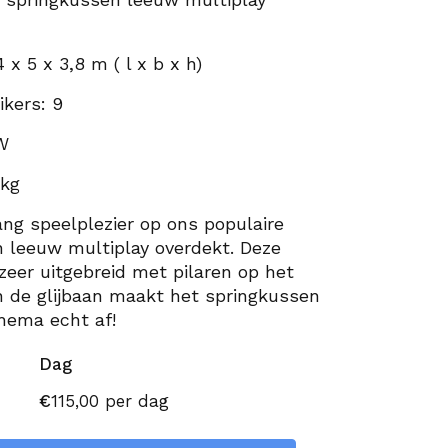
 x 5 x 3,8 m ( l x b x h)
ikers: 9
W
8kg
ang speelplezier op ons populaire
 leeuw multiplay overdekt. Deze
 zeer uitgebreid met pilaren op het
n de glijbaan maakt het springkussen
hema echt af!
Dag
€
115,00
per dag