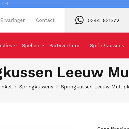
 Tiel
0344-631372
Ervaringen
Contact
acties
Spellen
Partyverhuur
Springkussens
gkussen Leeuw Mul
inkel
Springkussens
Springkussen Leeuw Multipl
Specificatie