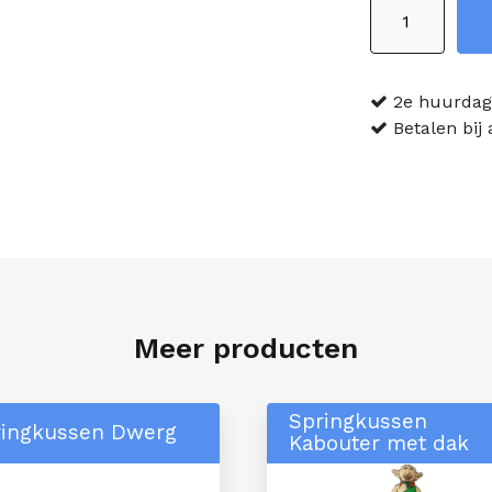
Springkussen
Leeuw
Multiplay
aantal
2e huurdag 
Betalen bij
Meer producten
Springkussen
ringkussen Dwerg
Kabouter met dak