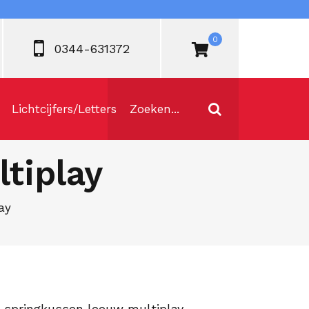
0
0344-631372
Lichtcijfers/Letters
tiplay
ay
s springkussen leeuw multiplay