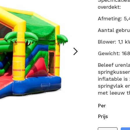
overdekt:
Afmeting: 5,4
Aantal gebru
Blower: 1,1 k
Gewicht: 16
Beleef urenl
springkussen
inflatable is
springvlak e
met leeuw t
Per
Prijs