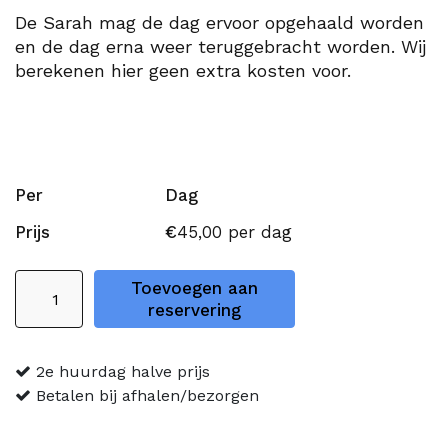
De Sarah mag de dag ervoor opgehaald worden
en de dag erna weer teruggebracht worden. Wij
berekenen hier geen extra kosten voor.
Per
Dag
Prijs
€
45,00
per dag
Sarah
Toevoegen aan
sporter
reservering
3,8
meter
2e huurdag halve prijs
aantal
Betalen bij afhalen/bezorgen