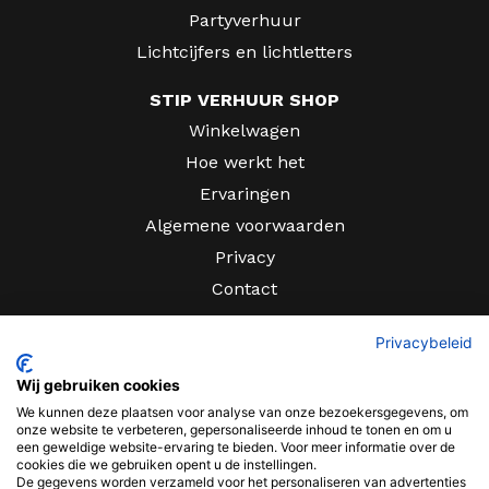
Partyverhuur
Lichtcijfers en lichtletters
STIP VERHUUR SHOP
Winkelwagen
Hoe werkt het
Ervaringen
Algemene voorwaarden
Privacy
Contact
CONTACT
Privacybeleid
Sir Rowland Hillstraat 10
Wij gebruiken cookies
We kunnen deze plaatsen voor analyse van onze bezoekersgegevens, om
Tiel
onze website te verbeteren, gepersonaliseerde inhoud te tonen en om u
een geweldige website-ervaring te bieden. Voor meer informatie over de
0344 - 631 372
cookies die we gebruiken opent u de instellingen.
De gegevens worden verzameld voor het personaliseren van advertenties