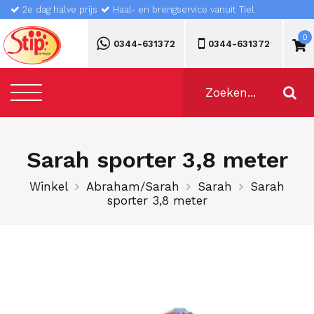
2e dag halve prijs
Haal- en brengservice vanuit Tiel
0
0344-631372
0344-631372
Sarah sporter 3,8 meter
Winkel
Abraham/Sarah
Sarah
Sarah
sporter 3,8 meter