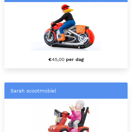
€
45,00
per dag
Sarah scootmobiel