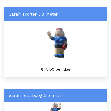
Sarah sporter 3,8 meter
€
45,00
per dag
Sarah feestboog 3,5 meter