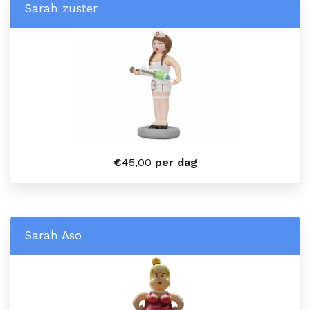
Sarah zuster
€
45,00
per dag
Sarah Aso