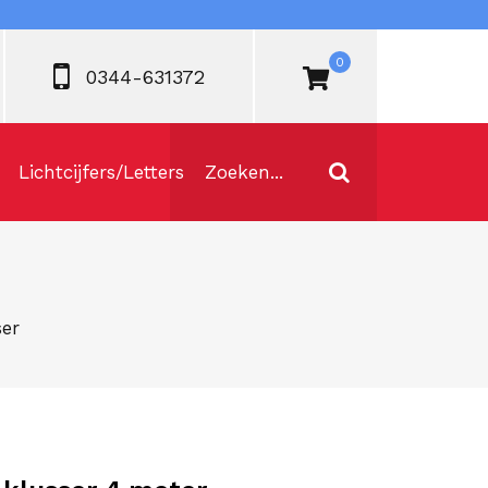
0
0344-631372
Lichtcijfers/Letters
er