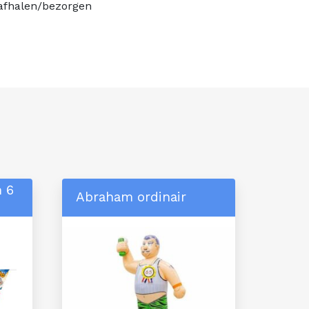
 afhalen/bezorgen
n 6
Abraham ordinair