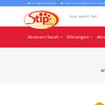
2e dag halve prijs
Haal- en brengservice vanuit
Hoe werkt het
Abraham/Sarah
Blikvangers
Attr
W