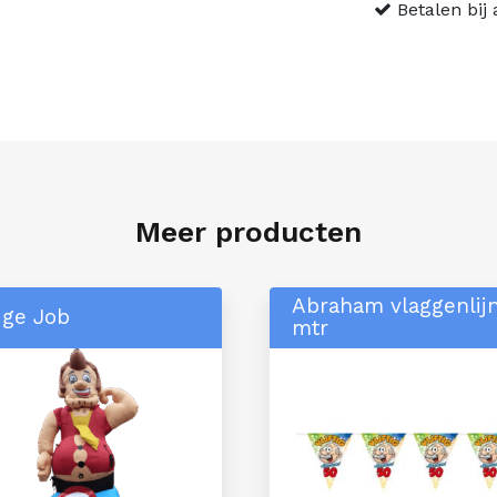
Betalen bij
Meer producten
Abraham vlaggenlij
ige Job
mtr