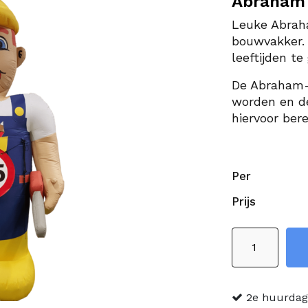
Abraham 
Leuke Abraha
bouwvakker. 
leeftijden te
De Abraham-
worden en d
hiervoor ber
Per
Prijs
Abraham
klusser
aantal
2e huurdag 