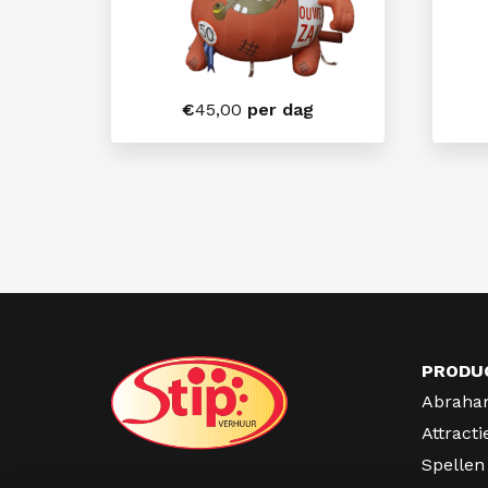
€
45,00
per dag
PRODU
Abraha
Attracti
Spellen