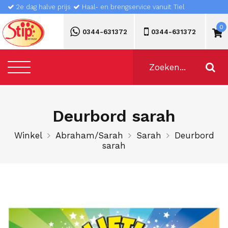
2e dag halve prijs
Haal- en brengservice vanuit Tiel
0
0344-631372
0344-631372
Deurbord sarah
Winkel
Abraham/Sarah
Sarah
Deurbord
sarah