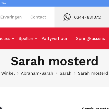
 Tiel
0344-631372
Ervaringen
Contact
acties
Spellen
Partyverhuur
Springkussens
Sarah mosterd
Winkel
Abraham/Sarah
Sarah
Sarah mosterd
Sarah moste