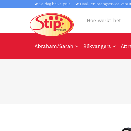
2e dag halve prijs
Haal- en brengservice vanuit
Hoe werkt het
Abraham/Sarah
Blikvangers
Attr