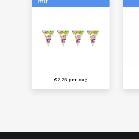
mtr
€
2,25
per dag