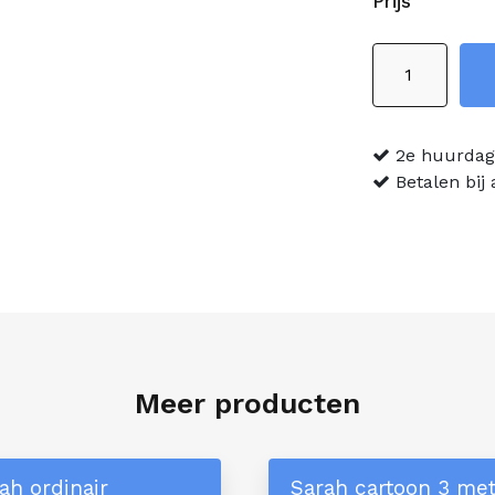
Prijs
Sarah
mosterd
aantal
2e huurdag 
Betalen bij
Meer producten
ah ordinair
Sarah cartoon 3 me