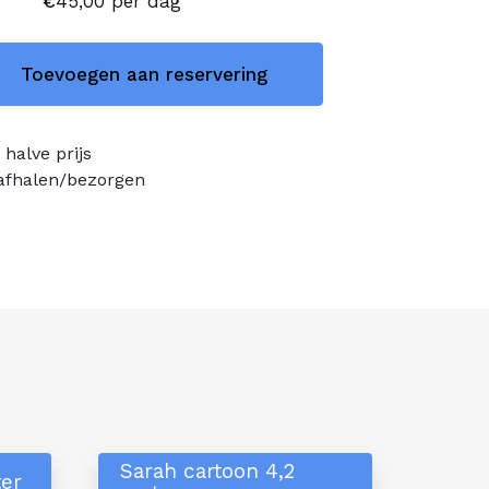
€
45,00
per dag
Toevoegen aan reservering
halve prijs
 afhalen/bezorgen
Sarah cartoon 4,2
ter