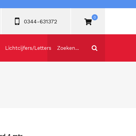
0
0344-631372
Lichtcijfers/Letters
rd 4 mtr