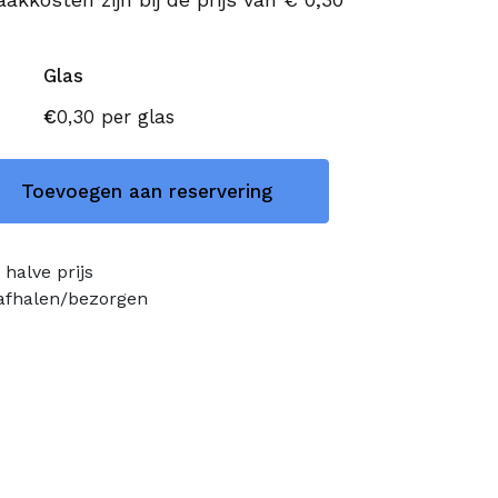
Glas
€
0,30
per glas
Toevoegen aan reservering
halve prijs
 afhalen/bezorgen