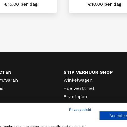
€
15,00
per dag
€
10,00
per dag
CTEN
STIP VERHUUR SHOP
m/Sarah
Winkelwagen
es
Hoe werkt het
Ervaringen
rhuur
Algemene voorwaarden
Privacybeleid
fers en lichtletters
Privacy
Accepteer
Contact
 website te verbeteren, gepersonaliseerde inhoud te