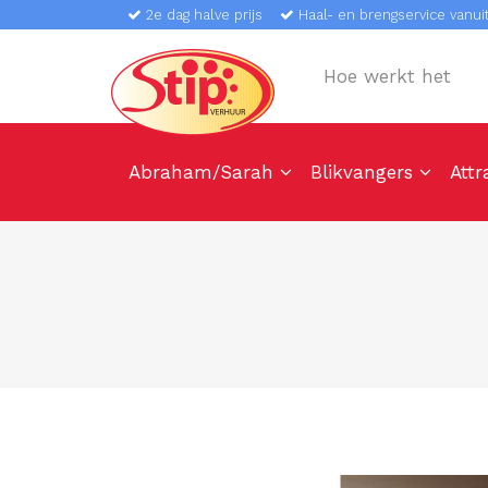
2e dag halve prijs
Haal- en brengservice vanuit
Hoe werkt het
Abraham/Sarah
Blikvangers
Attr