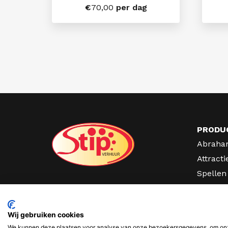
€
70,00
per dag
PRODU
Abraha
Attracti
Spellen
Partyve
Lichtcij
Wij gebruiken cookies
We kunnen deze plaatsen voor analyse van onze bezoekersgegevens, om onze