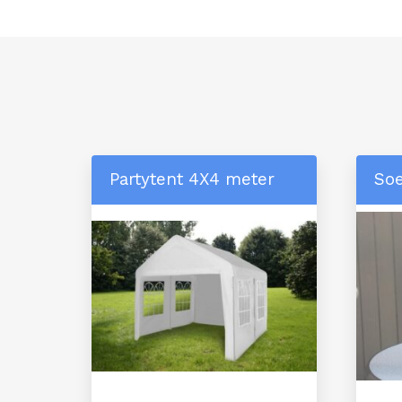
Partytent 4X4 meter
Soe