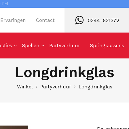
 Tiel
0344-631372
Ervaringen
Contact
acties
Spellen
Partyverhuur
Springkussens
Longdrinkglas
Winkel
Partyverhuur
Longdrinkglas
De schoonmaa