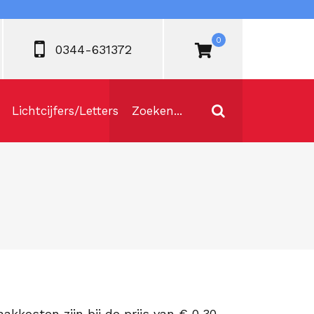
0
0344-631372
Lichtcijfers/Letters
kkosten zijn bij de prijs van € 0,30