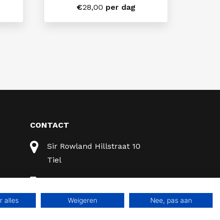
€
28,00
per dag
CONTACT
Sir Rowland Hillstraat 10
Tiel
0344 - 631 372
 alles
Weigeren
Nee, pas aan
0344 - 631 372
Heb je vragen?