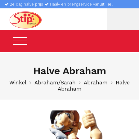
2e dag halve prijs
Haal- en brengservice vanuit Tiel
Halve Abraham
Winkel
Abraham/Sarah
Abraham
Halve
Abraham