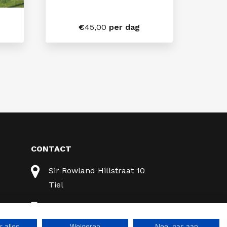
€
45,00
per dag
CONTACT
Sir Rowland Hillstraat 10
Tiel
0344 - 631 372
 alles
Weigeren
Nee, pas aan