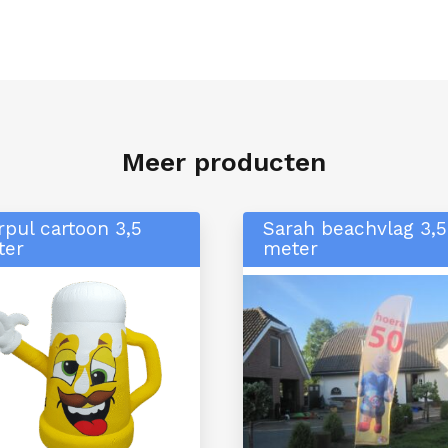
Meer producten
rpul cartoon 3,5
Sarah beachvlag 3,5
ter
meter