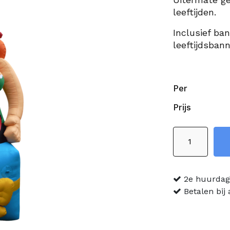
leeftijden.
Inclusief ban
leeftijdsban
Per
Prijs
Jarige
Jet
3,5
meter
2e huurdag 
aantal
Betalen bij