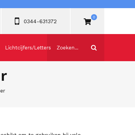
0
0344-631372
Lichtcijfers/Letters
r
ter
schikt om te gebruiken bij vele