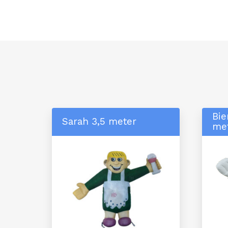
Bie
Sarah 3,5 meter
me