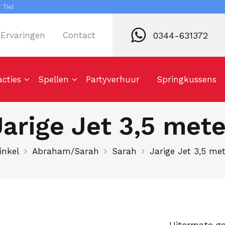
 Tiel
0344-631372
Ervaringen
Contact
acties
Spellen
Partyverhuur
Springkussens
Jarige Jet 3,5 mete
inkel
Abraham/Sarah
Sarah
Jarige Jet 3,5 me
Uitermate ge