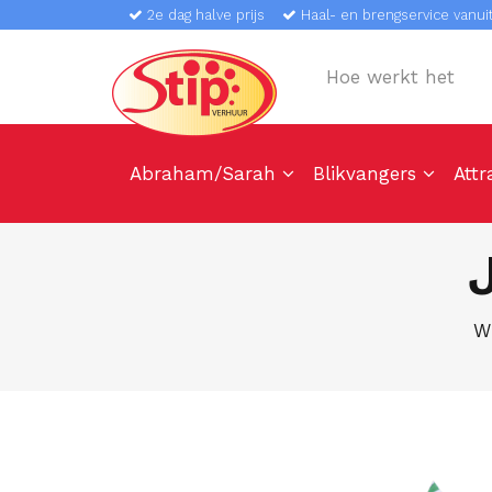
2e dag halve prijs
Haal- en brengservice vanuit
Hoe werkt het
Abraham/Sarah
Blikvangers
Attr
W