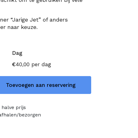
ner “Jarige Jet” of anders
ner naar keuze.
Dag
€
40,00
per dag
Toevoegen aan reservering
halve prijs
 afhalen/bezorgen