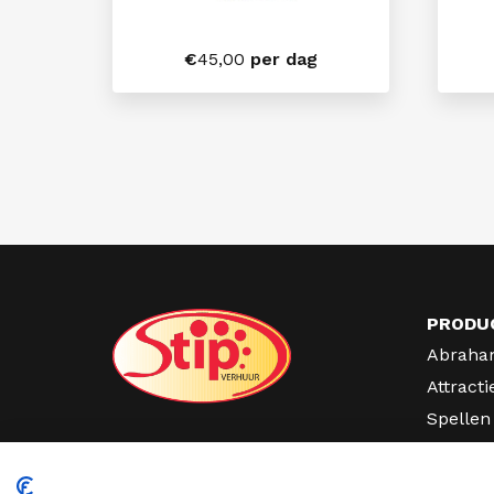
€
45,00
per dag
PRODU
Abraha
Attracti
Spellen
Partyve
Lichtcij