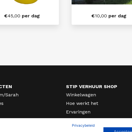
€
45,00
per dag
€
10,00
per dag
CTEN
STIP VERHUUR SHOP
m/Sarah
Winkelwagen
es
Hoe werkt het
Ervaringen
rhuur
Algemene voorwaarden
Privacybeleid
fers en lichtletters
Privacy
Accepteer