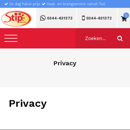
2e dag halve prijs
Haal- en brengservice vanuit Tiel
0
0344-631372
0344-631372
Privacy
Privacy